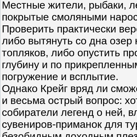
Местные жители, рыбаки, л
покрытые смоляными нарос
Проверить практически ве
либо вытянуть со дна озер
топляков, либо опустить п
глубину и по прикрепленны
погружение и всплытие.
Однако Крейг вряд ли смож
и весьма острый вопрос: хо
собиратели легенд о ней, 
сувениров-приманок для ту
безобидным доходным плез