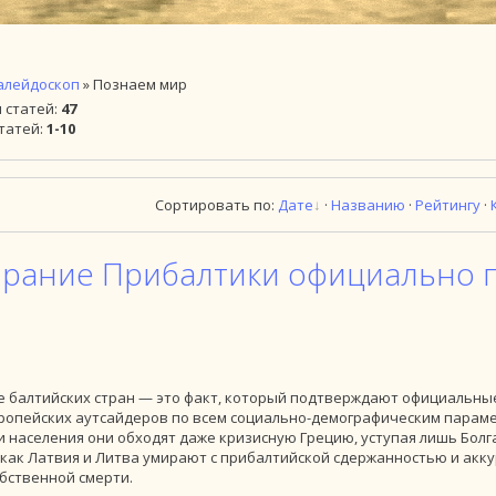
алейдоскоп
» Познаем мир
и статей
:
47
татей
:
1-10
Сортировать по
:
Дате
·
Названию
·
Рейтингу
·
рание Прибалтики официально 
 балтийских стран — это факт, который подтверждают официальные
вропейских аутсайдеров по всем социально-демографическим парам
 населения они обходят даже кризисную Грецию, уступая лишь Болга
а как Латвия и Литва умирают с прибалтийской сдержанностью и акк
обственной смерти.