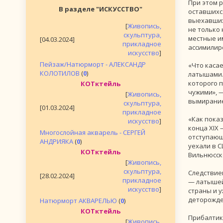
При этом 
В разделе "ИСКУССТВО"
оставшихс
выехавших
[
Живопись,
не только 
скульптура,
местные и
[04.03.2024]
прикладное
ассимилир
искусство
]
Пейзаж/Натюрморт - АЛЕКСАНДР
«Что касае
КОЛОТИЛОВ
(
0
)
латышами.
которого 
КОТктейль
чужими», 
[
Живопись,
вымирани
скульптура,
[01.03.2024]
прикладное
«Как пока
искусство
]
конца XIX 
Многослойная акварель - СЕРГЕЙ
отступающе
АНДРИЯКА
(
0
)
уехали в С
КОТктейль
Вильнюсск
[
Живопись,
скульптура,
Следствие
[28.02.2024]
прикладное
— латышей
искусство
]
страны и у
деторожд
Натюрморт АКВАРЕЛЬЮ
(
0
)
КОТктейль
Прибалтика
[
Живопись,