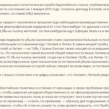
 официальная статистическая служба Европейского союза, опубликов
е по состоянию на 1 января 2015 году. Согласно докладу Eurostat, з
овек, составив 508,2 миллиона.
ти, прирост населения в прошлом году наблюдался преимущественно 
м демографическим лидером в ЕС стал Люксембург: по данным статис
3,9‰ на тысячу жителей. За Люксембургом идут Швеция, Мальта и Ав
ими лидером по убыли населения стали «хронически больные» в пос
 небольшим отставанием идут Латвия и Литва. В замыкающей тройку
телей, в Литве — на 7,6‰. Страны Балтии также находятся на верши
ть. По показателю самой высокой общей смертности выше Латвии и Л
ила 15,1‰ на тысячу жителей, тогда как в Латвии 14,3‰, а в Литве 
во всем Евросоюзе хуже показатели естественной убыли населения л
ческом положении которой сейчас говорят во всем мире, естественн
е с языка статистики эти цифры означают, что Латвия с Литвой уми
балтийские политики, в отличие от кричащих о своих проблемах гре
, чтобы широкая западная общественность не сфокусировала вниман
я привычка пускать пыль в глаза не отпускает: ни в коем случае нел
а по-прежнему — эталон, по-прежнему — образец для подражания, п
Главное, чтобы об этом не узнали те, кому должно внушать, что При