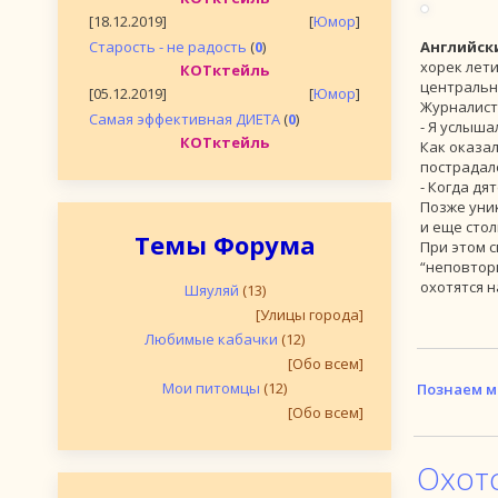
[18.12.2019]
[
Юмор
]
Старость - не радость
(
0
)
Английск
хорек лети
КОТктейль
центральн
[05.12.2019]
[
Юмор
]
Журналисты
Самая эффективная ДИЕТА
(
0
)
- Я услыша
КОТктейль
Как оказал
пострадал
- Когда дя
Позже уни
и еще стол
Темы Форума
При этом с
“неповтор
охотятся н
Шяуляй
(13)
[Улицы города]
Любимые кабачки
(12)
[Обо всем]
Мои питомцы
(12)
Познаем м
[Обо всем]
Охот