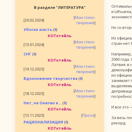
Оптимальн
В разделе "ЛИТЕРАТУРА"
и Lithuani
экономисты
[
Мои стихо-
[20.02.2024]
творения
]
Но со вто
Убогая жисть
(
0
)
КОТктейль
Из официал
[
Мои стихо-
стран нет 
[13.01.2024]
творения
]
СНГ
(
0
)
Например,
2060 года
КОТктейль
Латвия: в 
[
Мои стихо-
[19.12.2023]
демографич
творения
]
из официал
Вдохновение творчества
(
0
)
занимает п
КОТктейль
выделяемы
[
Мои стихо-
деприваци
[18.12.2023]
творения
]
потребнос
Нет, не Онегин я...
(
0
)
И все это 
КОТктейль
[13.11.2023]
[
Проза
]
За весь по
РАЦИОНАЛИЗАЦИЯ
(
0
)
рекорд.
КОТктейль