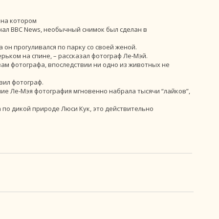
 на котором
нал BBС News, необычный снимок был сделан в
он прогуливался по парку со своей женой.
ерьком на спине, – рассказал фотограф Ле-Мэй.
овам фотографа, впоследствии ни одно из животных не
авил фотограф.
ие Ле-Мэя фотография мгновенно набрала тысячи “лайков”,
 по дикой природе Люси Кук, это действительно