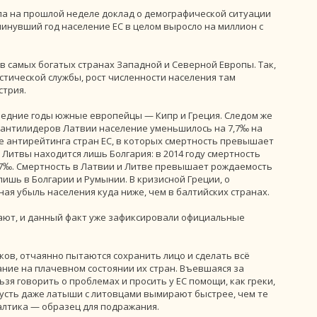
ала на прошлой неделе доклад о демографической ситуации
а минувший год население ЕС в целом выросло на миллион с
в самых богатых странах Западной и Северной Европы. Так,
тической службы, рост численности населения там
стрия.
ледние годы южные европейцы — Кипр и Греция. Следом же
 антилидеров Латвии население уменьшилось на 7,7‰ на
не антирейтинга стран ЕС, в которых смертность превышает
итвы находится лишь Болгария: в 2014 году смертность
13,7‰. Смертность в Латвии и Литве превышает рождаемость
ишь в Болгарии и Румынии. В кризисной Греции, о
ая убыль населения куда ниже, чем в балтийских странах.
рают, и данный факт уже зафиксировали официальные
ков, отчаянно пытаются сохранить лицо и сделать всё
ие на плачевном состоянии их стран. Въевшаяся за
ьзя говорить о проблемах и просить у ЕС помощи, как греки,
усть даже латыши с литовцами вымирают быстрее, чем те
балтика — образец для подражания.