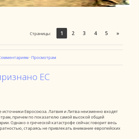
1
2
3
4
5
»
Страницы
:
Комментариям
·
Просмотрам
признано ЕС
 источники Евросоюза. Латвия и Литва неизменно входят
етрам, причем по показателю самой высокой общей
рии. Однако о греческой катастрофе сейчас говорит весь
уратностью, стараясь не привлекать внимание европейских