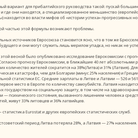
ый вариант для прибалтийского руководства такой: пускай большинс
a, и где они находятся, а специализированное меньшинство (европе
) находится во власти мифов об «истории успеха» прогрессивных но
рой частью этой формулы возникают проблемы.
ьных источников Евросоюза становится ясно, что в том же Брюсселе в
будущего и они могут служить лишь мерилом упадка, но никак не усп
 этой весной было опубликовано исследование Еврокомиссии с прог
. Согласно прогнозу Еврокомиссии, в ближайшие 40 лет абсолютными
них количество жителей сократится на 38%(Литва) и 31% (Латвия). Д
еская катастрофа, чем для Болгарии (минус 25% населения) и Греци
ьной статистики ЕС. Средние зарплаты в Литве и Латвии — 526 и 561
ервое место в Европе по количеству самоубийств. Латвия находится
х государством на социальную защиту, в том числе на здравоохране
и — психического состояния, вызванного лишением человека средс
тей, живут 33% литовцев и 36% латвийцев.
— статистика Eurostat и других европейских статистических служб.
стсоветский период Литва потеряла 28%, а Латвия — 27% населения.