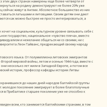
з этих двух странах намерены еще более четверти от
вернуться на родину демонстрируют не более 20% уже
 сейчас живут в Англии. Абсолютное большинство из них
оставаться латышами и литовцами. Своим детям они дают
аются как можно быстрее не просто интегрироваться, а
 хочет на социальном, культурном уровне связывать себя с
ное государство, национальное «чувство плеча», вместо
ивидуализм и нежелание общаться ни со своими, ни с
ниверситета Леон Тайванс, предрекающий своему народу
товского языка. От полумиллиона литовских эмигрантов
е Второй мировой войны, летом и осенью 1944 года, вместе с
они несколько лет жили в Западной Европе, а потом все
товский историк, профессор кафедры истории Литвы
сохранившихся до наших дней народов балтийской группы
: молодое поколение эмигрирует в более благополучные
ся в Прибалтике старшее поколение уже не способно к
евиден всем, кто занимается балтийскими странами, в том