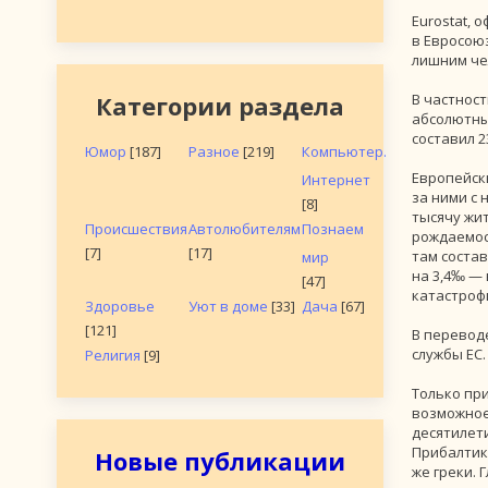
Eurostat,
в Евросоюз
лишним чел
Категории раздела
В частнос
абсолютны
составил 2
Юмор
[187]
Разное
[219]
Компьютер.
Европейск
Интернет
за ними с
[8]
тысячу жи
Происшествия
Автолюбителям
Познаем
рождаемос
[7]
[17]
там состав
мир
на 3,4‰ — 
[47]
катастрофи
Здоровье
Уют в доме
[33]
Дача
[67]
[121]
В перевод
службы ЕС.
Религия
[9]
Только при
возможное
десятилети
Прибалтик
Новые публикации
же греки. 