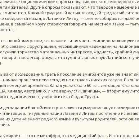
различные социологические опросы показывают, что эмигрировать и
я там жителей. Другие опросы показывают, что твердое намерение 
 эмигрантов. Каждый тридцатый латыш и каждый тридцатый литовец
не собирается назад, в Латвию и Литву, — они не собираются даже 
мена, в семейном кругу стараются говорить на местном языке — пыт
оваться.
тся новой эмиграции, то значительная часть эмигрировавших уже не
 Это связано с фрустрацией, несбывшимися надеждами на националь
получили торжество материальных интересов, жадность, крайний инд
— говорит профессор факультета гуманитарных наук Латвийского у
е.
зывают исследования, третье поколение эмигрантов уже не знает ли
— начала прошлого века сегодня не осталось никаких следов. В конц
й немецкой армией на Запад ушли около 60 тыс. литовцев. Сначала 
ША, Канаду, Австралию. И кто вернулся? Единицы», — вторит ему ли
ого педагогического университета Людас Труска.
м деградации балтийских стран является умирание двух последних 
 и литовцев. Титульные нации Латвии и Литвы постепенно исчезают
же их дети не знают родного языка и культуры родителей, остающее
ению.
 умирает — это не метафора, это медицинский факт. И этот факт оч