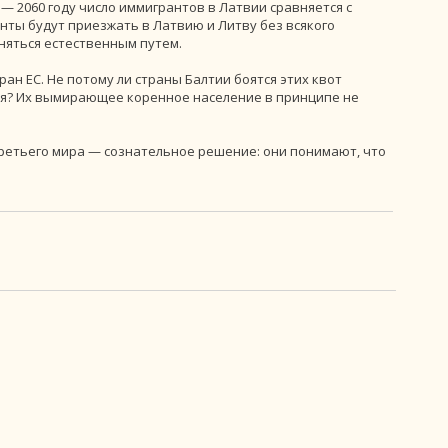
— 2060 году число иммигрантов в Латвии сравняется с
анты будут приезжать в Латвию и Литву без всякого
няться естественным путем.
ран ЕС. Не потому ли страны Балтии боятся этих квот
лия? Их вымирающее коренное население в принципе не
третьего мира — сознательное решение: они понимают, что