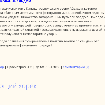
 СКОВАННЫЕ ЛЬДОМ
 скалистых гор в Канаде, расположено озеро Абрахам, которое
излюбленным местом многих фотографов мира. В необычном ледяном
ожно увидеть множество замороженных пузырей воздуха. Природа 
ения проста - со дна озера поднимаются пузырьки метана и
ваются у замерзшей поверхности, а лед с течением времени наступ
ывая их ледяной схваткой и задерживая новые пузырьки на другой г
ате получаются неповторимые узоры.
рода появления пузырей вполне понятна, многие по сей день это
интересным феноменом природы!
ир
|
Просмотров:
392
|
Дата:
01.03.2019
|
Комментарии (0)
ющий хорёк