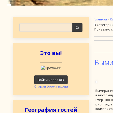
Главная
»
К
В категори
Показано с
Это вы!
Выми
Войти через uID
Старая форма входа
Вымирание
в число е
смертности
мир, тогд
География гостей
коллег к с