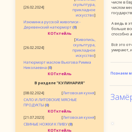
числе в Ев
скульптура,
[26.02.2024]
числом мес
прикладное
государст
искусство
]
Изюминка русской живописи -
А ведь в э
Деревенский натюрморт
(
0
)
больше вс
КОТктейль
способно 
[
Живопись,
Всё это о
скульптура,
[26.02.2024]
умирают, и
прикладное
искусство
]
Натюрморт маслом Вьюгова Римма
Николаевна
(
0
)
Познаем м
КОТктейль
В разделе "КУЛИНАРИЯ"
[08.02.2024]
[
Литовская кухня
]
Замё
САЛО И ЛИТОВСКИЕ МЯСНЫЕ
ПРОДУКТЫ
(
0
)
КОТктейль
[21.07.2023]
[
Литовская кухня
]
СВИНЫЕ НОЖКИ К ПИВУ
(
0
)
КОТктейль