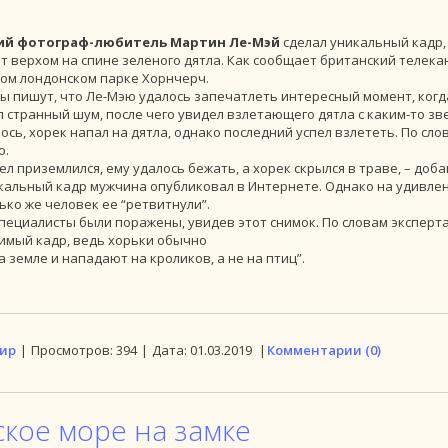
ий фотограф-любитель Мартин Ле-Мэй
сделал уникальный кадр,
т верхом на спине зеленого дятла. Как сообщает британский телека
ом лондонском парке Хорнчерч.
 пишут, что Ле-Мэю удалось запечатлеть интересный момент, когда 
л странный шум, после чего увидел взлетающего дятла с каким-то зв
ось, хорек напал на дятла, однако последний успел взлететь. По сл
о.
тел приземлился, ему удалось бежать, а хорек скрылся в траве, – доб
кальный кадр мужчина опубликовал в Интернете. Однако на удивлен
ько же человек ее “ретвитнули”.
пециалисты были поражены, увидев этот снимок. По словам эксперта
имый кадр, ведь хорьки обычно
а земле и нападают на кроликов, а не на птиц”.
ир
|
Просмотров:
394
|
Дата:
01.03.2019
|
Комментарии (0)
ское море на замке