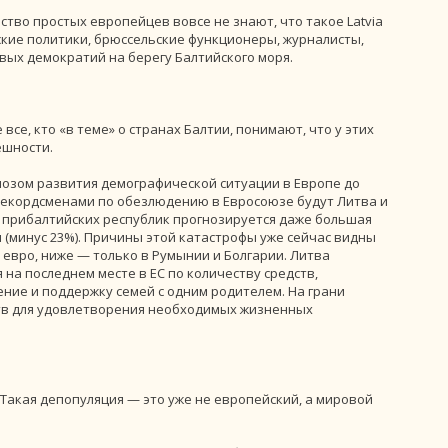
тво простых европейцев вовсе не знают, что такое Latvia
йские политики, брюссельские функционеры, журналисты,
вых демократий на берегу Балтийского моря.
се, кто «в теме» о странах Балтии, понимают, что у этих
ешности.
нозом развития демографической ситуации в Европе до
 рекордсменами по обезлюдению в Евросоюзе будут Литва и
ля прибалтийских республик прогнозируется даже большая
и (минус 23%). Причины этой катастрофы уже сейчас видны
 евро, ниже — только в Румынии и Болгарии. Литва
 на последнем месте в ЕС по количеству средств,
ние и поддержку семей с одним родителем. На грани
тв для удовлетворения необходимых жизненных
 Такая депопуляция — это уже не европейский, а мировой