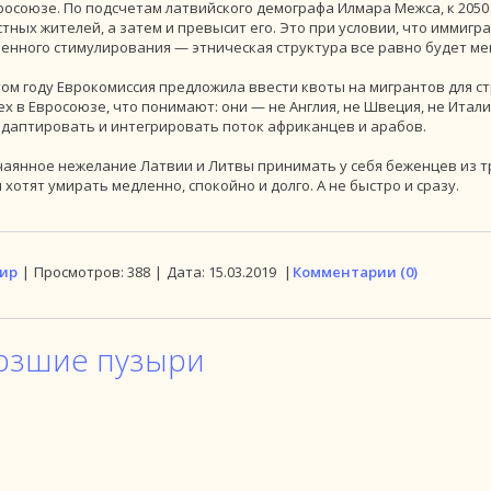
росоюзе. По подсчетам латвийского демографа Илмара Межса, к 2050 
тных жителей, а затем и превысит его. Это при условии, что иммигр
венного стимулирования — этническая структура все равно будет ме
том году Еврокомиссия предложила ввести квоты на мигрантов для ст
ех в Евросоюзе, что понимают: они — не Англия, не Швеция, не Ита
адаптировать и интегрировать поток африканцев и арабов.
тчаянное нежелание Латвии и Литвы принимать у себя беженцев из 
 хотят умирать медленно, спокойно и долго. А не быстро и сразу.
ир
|
Просмотров:
388
|
Дата:
15.03.2019
|
Комментарии (0)
рзшие пузыри