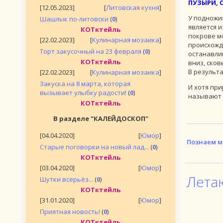
ПУЗЫРИ,
[12.05.2023]
[
Литовская кухня
]
У подножия
Шашлык по-литовски
(
0
)
является 
КОТктейль
покрове м
[22.02.2023]
[
Кулинарная мозаика
]
происхожд
Торт закусочный на 23 февраля
(
0
)
останавли
КОТктейль
вниз, сков
В результ
[22.02.2023]
[
Кулинарная мозаика
]
Закуска на 8 марта, которая
И хотя при
вызывает улыбку радости!
(
0
)
называют 
КОТктейль
В разделе "КАЛЕЙДОСКОП"
[04.04.2020]
[
Юмор
]
Познаем м
Старые поговорки на новый лад...
(
0
)
КОТктейль
[03.04.2020]
[
Юмор
]
Лета
Шутки всерьёз...
(
0
)
КОТктейль
[31.01.2020]
[
Юмор
]
Приятная новость!
(
0
)
КОТктейль