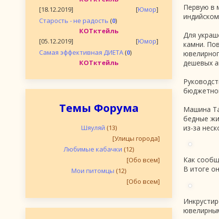
Первую в 
[18.12.2019]
[
Юмор
]
индийском
Старость - не радость
(
0
)
КОТктейль
Для украш
[05.12.2019]
[
Юмор
]
камни. По
Самая эффективная ДИЕТА
(
0
)
ювелирног
КОТктейль
дешевых а
Руководст
бюджетной
Темы Форума
Машина Ta
бедные жи
Шяуляй
(13)
из-за нес
[Улицы города]
Любимые кабачки
(12)
Как сообщ
[Обо всем]
В итоге о
Мои питомцы
(12)
[Обо всем]
Инкрустир
ювелирным