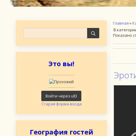
Главная
»
К
В категори
Показано с
Это вы!
Эрот
Войти через uID
Старая форма входа
География гостей