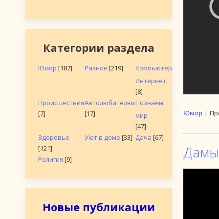
Категории раздела
Юмор
[187]
Разное
[219]
Компьютер.
Интернет
[8]
Происшествия
Автолюбителям
Познаем
Юмор
|
Пр
[7]
[17]
мир
[47]
Здоровье
Уют в доме
[33]
Дача
[67]
Дамы 
[121]
Религия
[9]
Новые публикации