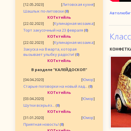
[12.05.2023]
[
Литовская кухня
]
Шашлык по-литовски
(
0
)
Автолюби
КОТктейль
[22.02.2023]
[
Кулинарная мозаика
]
Торт закусочный на 23 февраля
(
0
)
Клас
КОТктейль
[22.02.2023]
[
Кулинарная мозаика
]
КОНФЕТК
Закуска на 8 марта, которая
вызывает улыбку радости!
(
0
)
КОТктейль
В разделе "КАЛЕЙДОСКОП"
[04.04.2020]
[
Юмор
]
Старые поговорки на новый лад...
(
0
)
КОТктейль
[03.04.2020]
[
Юмор
]
Шутки всерьёз...
(
0
)
КОТктейль
[31.01.2020]
[
Юмор
]
Приятная новость!
(
0
)
КОТктейль