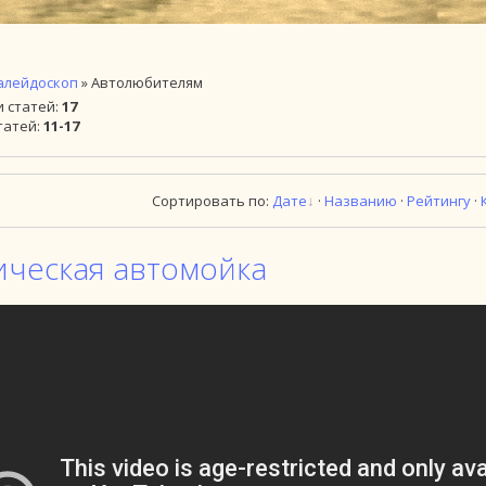
алейдоскоп
» Автолюбителям
и статей
:
17
татей
:
11-17
Сортировать по
:
Дате
·
Названию
·
Рейтингу
·
ическая автомойка