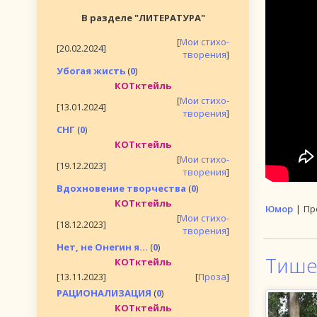
В разделе "ЛИТЕРАТУРА"
[
Мои стихо-
[20.02.2024]
творения
]
Убогая жисть
(
0
)
КОТктейль
[
Мои стихо-
[13.01.2024]
творения
]
СНГ
(
0
)
КОТктейль
[
Мои стихо-
[19.12.2023]
творения
]
Вдохновение творчества
(
0
)
КОТктейль
Юмор
|
Пр
[
Мои стихо-
[18.12.2023]
творения
]
Нет, не Онегин я...
(
0
)
Тише 
КОТктейль
[13.11.2023]
[
Проза
]
РАЦИОНАЛИЗАЦИЯ
(
0
)
КОТктейль