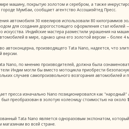
мире машину, покрытую золотом и серебром, а также инкрустир
 городе Мумбаи, сообщает агентство Ассошиэйтед Пресс.
ения автомобиля 30 ювелиров использовали 80 килограммов зо
водом для создания дорогостоящего оформления стал юбилей —
о искусства. Индийские мастера разместили украшения на машин
втомобилей в мире, однако цена его золотой версии – более 4 
во автоконцерна, производящего Tata Nano, надеется, что эл
 версии.
ta Nano, по мнению производителей, должна была ознаменоват
тели Индии могли бы вместо мотоцикла приобрести безопасную 
кольких случаев самопроизвольного возгорания автомобилей и 
ает пресса изначально Nano позиционировался как "народный" 
н был преобразован в золотую колесницу стоимостью на около $
ованный Tata Nano является одноразовым экспонатом, который
 магазинам во всей стране.