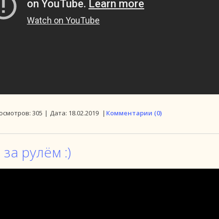
осмотров:
305
|
Дата:
18.02.2019
|
Комментарии (0)
за рулём :)