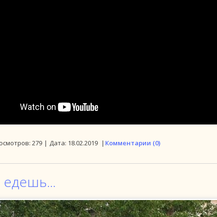
осмотров:
279
|
Дата:
18.02.2019
|
Комментарии (0)
едешь...