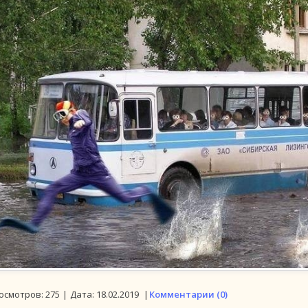
осмотров:
275
|
Дата:
18.02.2019
|
Комментарии (0)