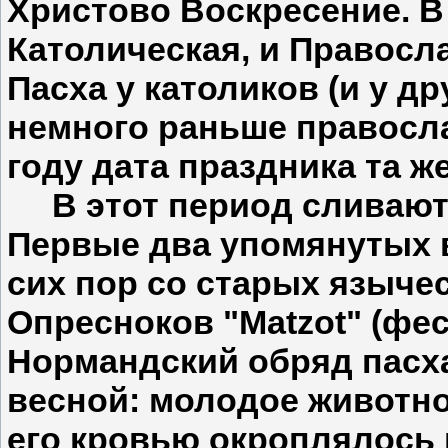
Христово Воскресение. В
Католическая, и Правосл
Пасха у католиков (и у д
немного раньше правосла
году дата праздника та же
В этот период сливаютс
Первые два упомянутых 
сих пор со старых язычес
Опресноков "Matzot" (фес
Нормандский обряд пасха
весной: молодое животн
его кровью окроплялось 