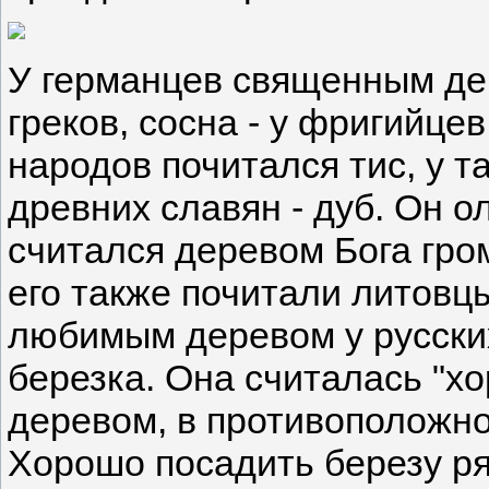
У германцев священным дер
греков, сосна - у фригийцев
народов почитался тис, у та
древних славян - дуб. Он о
считался деревом Бога гр
его также почитали литовц
любимым деревом у русских
березка. Она считалась "
деревом, в противоположн
Хорошо посадить березу р