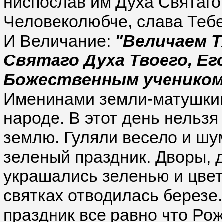
ниспослав им Духа Святаго
Человеколюбче, слава Тебе
И Величание:
"Величаем Т
Святаго Духа Твоего, Ег
Божественным учеником
Именинами земли-матушкин
народе. В этот день нельзя
землю. Гуляли весело и шум
зеленый праздник. Дворы, 
украшались зеленью и цвет
святках отводилась березе.
праздник все равно что Рож