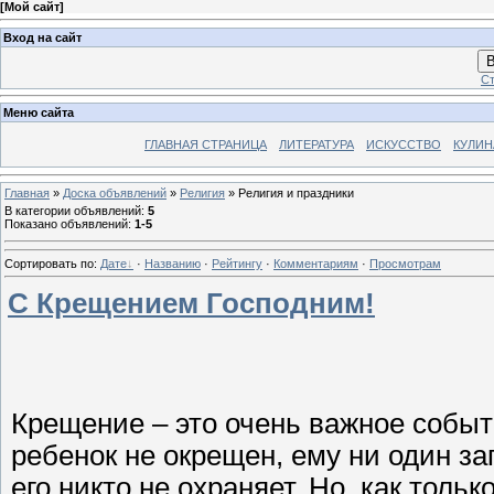
[
Мой сайт
]
Вход на сайт
В
Ст
Меню сайта
ГЛАВНАЯ СТРАНИЦА
ЛИТЕРАТУРА
ИСКУССТВО
КУЛИН
Главная
»
Доска объявлений
»
Религия
» Религия и праздники
В категории объявлений
:
5
Показано объявлений
:
1-5
Сортировать по
:
Дате
·
Названию
·
Рейтингу
·
Комментариям
·
Просмотрам
С Крещением Господним!
Крещение – это очень важное событ
ребенок не окрещен, ему ни один за
его никто не охраняет. Но, как толь