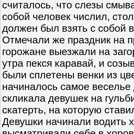
считалось, что слезы смыва
собой человек числил, стол
должен был взять с собой в
Отмечали же праздник на пр
горожане выезжали на заго
утра пекся каравай, и созы
были сплетены венки из цв
начиналось самое веселье
скликала девушек на гульб
скатерть, на которую став
Девушки начинали водить 
высматривали себе в хоров