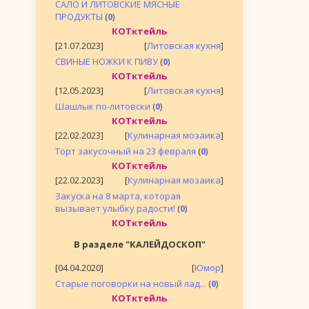
САЛО И ЛИТОВСКИЕ МЯСНЫЕ
ПРОДУКТЫ
(
0
)
КОТктейль
[21.07.2023]
[
Литовская кухня
]
СВИНЫЕ НОЖКИ К ПИВУ
(
0
)
КОТктейль
[12.05.2023]
[
Литовская кухня
]
Шашлык по-литовски
(
0
)
КОТктейль
[22.02.2023]
[
Кулинарная мозаика
]
Торт закусочный на 23 февраля
(
0
)
КОТктейль
[22.02.2023]
[
Кулинарная мозаика
]
Закуска на 8 марта, которая
вызывает улыбку радости!
(
0
)
КОТктейль
В разделе "КАЛЕЙДОСКОП"
[04.04.2020]
[
Юмор
]
Старые поговорки на новый лад...
(
0
)
КОТктейль