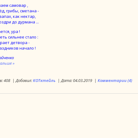
чаем самовар ,
д, грибы, сметана -
запах, как нектар,
здри до дурмана ...
тся, ура !
еть сильнее стало :
грает детвора -
аздников начало !
айченко
альше »
в:
408
|
Добавил:
КОТктейль
|
Дата:
04.03.2019
|
Комментарии (4)