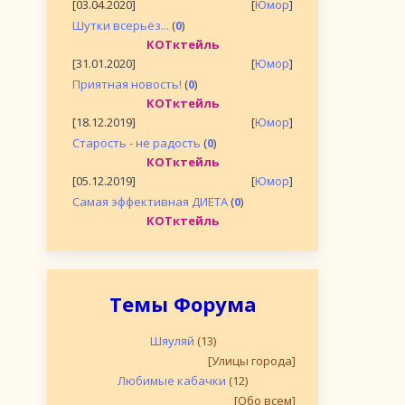
[03.04.2020]
[
Юмор
]
Шутки всерьёз...
(
0
)
КОТктейль
[31.01.2020]
[
Юмор
]
Приятная новость!
(
0
)
КОТктейль
[18.12.2019]
[
Юмор
]
Старость - не радость
(
0
)
КОТктейль
[05.12.2019]
[
Юмор
]
Самая эффективная ДИЕТА
(
0
)
КОТктейль
Темы Форума
Шяуляй
(13)
[Улицы города]
Любимые кабачки
(12)
[Обо всем]