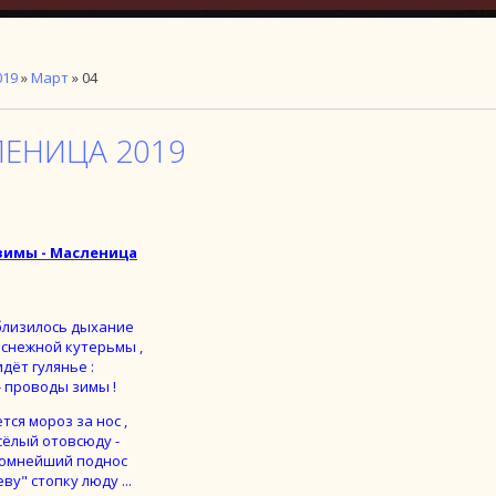
019
»
Март
»
04
ЕНИЦА 2019
зимы - Масленица
близилось дыхание
снежной кутерьмы ,
дёт гулянье :
- проводы зимы !
тся мороз за нос ,
сёлый отовсюду -
ромнейший поднос
еву" стопку люду ...