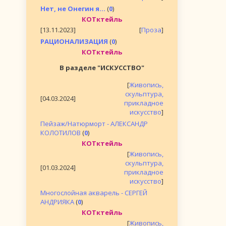
Нет, не Онегин я...
(
0
)
КОТктейль
[13.11.2023]
[
Проза
]
РАЦИОНАЛИЗАЦИЯ
(
0
)
КОТктейль
В разделе "ИСКУССТВО"
[
Живопись,
скульптура,
[04.03.2024]
прикладное
искусство
]
Пейзаж/Натюрморт - АЛЕКСАНДР
КОЛОТИЛОВ
(
0
)
КОТктейль
[
Живопись,
скульптура,
[01.03.2024]
прикладное
искусство
]
Многослойная акварель - СЕРГЕЙ
АНДРИЯКА
(
0
)
КОТктейль
[
Живопись,