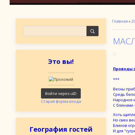
Главная
»
2
МАСЛ
Это вы!
Проводы 
***
Весны при
Войти через uID
Средь бело
Народное и
Старая форма входа
С блинами 
Хоть щипле
Но смех ве
Блинов ог
География гостей
И для "сугр