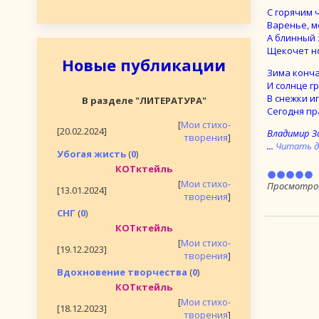
С горячим 
Варенье, мё
А блинный 
Щекочет но
Новые публикации
Зима кончае
И солнце гр
В снежки и
В разделе "ЛИТЕРАТУРА"
Сегодня пр
[
Мои стихо-
[20.02.2024]
Владимир З
творения
]
...
Читать д
Убогая жисть
(
0
)
КОТктейль
[
Мои стихо-
Просмотро
[13.01.2024]
творения
]
СНГ
(
0
)
КОТктейль
[
Мои стихо-
[19.12.2023]
творения
]
Вдохновение творчества
(
0
)
КОТктейль
[
Мои стихо-
[18.12.2023]
творения
]