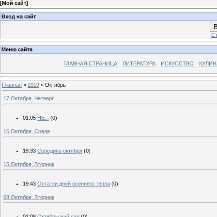
[
Мой сайт
]
Вход на сайт
В
Ст
Меню сайта
ГЛАВНАЯ СТРАНИЦА
ЛИТЕРАТУРА
ИСКУССТВО
КУЛИН
Главная
»
2019
»
Октябрь
17 Октября, Четверг
01:05
НЕ...
(0)
16 Октября, Среда
19:33
Середина октября
(0)
15 Октября, Вторник
19:43
Остатки дней осеннего тепла
(0)
08 Октября, Вторник
01:08
Октябрьский сад
(0)