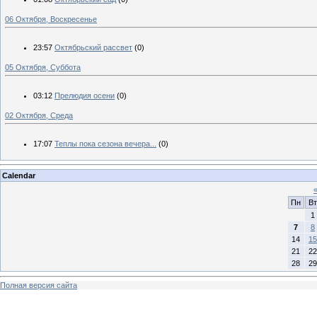
06 Октября, Воскресенье
23:57
Октябрьский рассвет
(0)
05 Октября, Суббота
03:12
Прелюдия осени
(0)
02 Октября, Среда
17:07
Теплы пока сезона вечера...
(0)
Calendar
Пн
Вт
1
7
8
14
15
21
22
28
29
Полная версия сайта