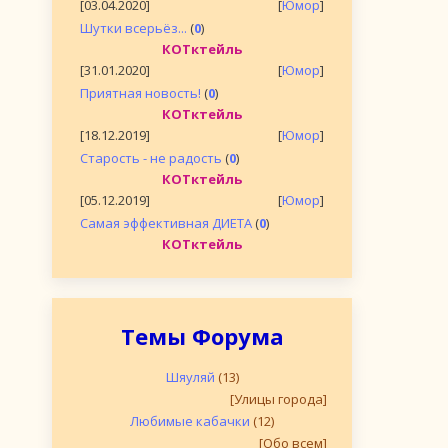
[03.04.2020]
[
Юмор
]
Шутки всерьёз...
(
0
)
КОТктейль
[31.01.2020]
[
Юмор
]
Приятная новость!
(
0
)
КОТктейль
[18.12.2019]
[
Юмор
]
Старость - не радость
(
0
)
КОТктейль
[05.12.2019]
[
Юмор
]
Самая эффективная ДИЕТА
(
0
)
КОТктейль
Темы Форума
Шяуляй
(13)
[Улицы города]
Любимые кабачки
(12)
[Обо всем]