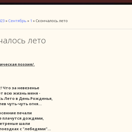
023
»
Сентябрь
»
1
» Скончалось лето
чалось лето
ческая поэзия/.
ж! Что за невезенье
т всю жизнь меня -
ь Лето в День Рожденья,
ев чуть-чуть огня...
 осенние печали
е плачутся дождями,
ветреные шали
поездках с "лебедями"...