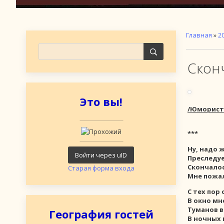
Главная
»
2
Скон
Это вы!
/Юмористи
***
Ну, надо 
Войти через uID
Преследуе
Скончалос
Старая форма входа
Мне пожал
С тех пор
В окно мн
Туманов 
География гостей
В ночных 