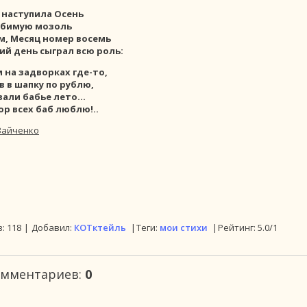
о наступила Осень
юбимую мозоль
м, Месяц номер восемь
ий день сыграл всю роль:
 на задворках где-то,
в в шапку по рублю,
али бабье лето...
пор всех баб люблю!..
Зайченко
в
:
118
|
Добавил
:
КОТктейль
|
Теги
:
мои стихи
|
Рейтинг
:
5.0
/
1
омментариев
:
0