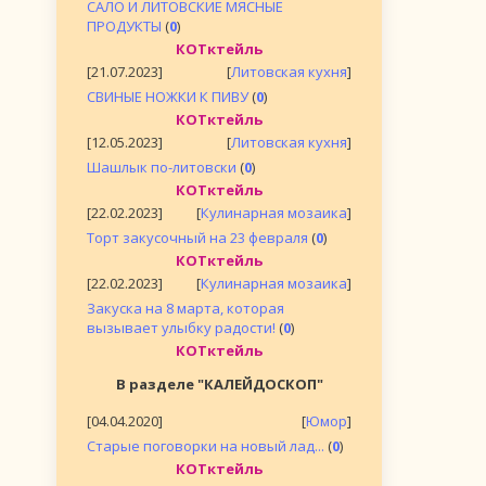
САЛО И ЛИТОВСКИЕ МЯСНЫЕ
ПРОДУКТЫ
(
0
)
КОТктейль
[21.07.2023]
[
Литовская кухня
]
СВИНЫЕ НОЖКИ К ПИВУ
(
0
)
КОТктейль
[12.05.2023]
[
Литовская кухня
]
Шашлык по-литовски
(
0
)
КОТктейль
[22.02.2023]
[
Кулинарная мозаика
]
Торт закусочный на 23 февраля
(
0
)
КОТктейль
[22.02.2023]
[
Кулинарная мозаика
]
Закуска на 8 марта, которая
вызывает улыбку радости!
(
0
)
КОТктейль
В разделе "КАЛЕЙДОСКОП"
[04.04.2020]
[
Юмор
]
Старые поговорки на новый лад...
(
0
)
КОТктейль