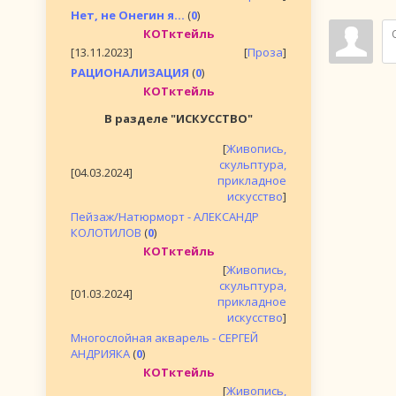
Нет, не Онегин я...
(
0
)
КОТктейль
[13.11.2023]
[
Проза
]
РАЦИОНАЛИЗАЦИЯ
(
0
)
КОТктейль
В разделе "ИСКУССТВО"
[
Живопись,
скульптура,
[04.03.2024]
прикладное
искусство
]
Пейзаж/Натюрморт - АЛЕКСАНДР
КОЛОТИЛОВ
(
0
)
КОТктейль
[
Живопись,
скульптура,
[01.03.2024]
прикладное
искусство
]
Многослойная акварель - СЕРГЕЙ
АНДРИЯКА
(
0
)
КОТктейль
[
Живопись,