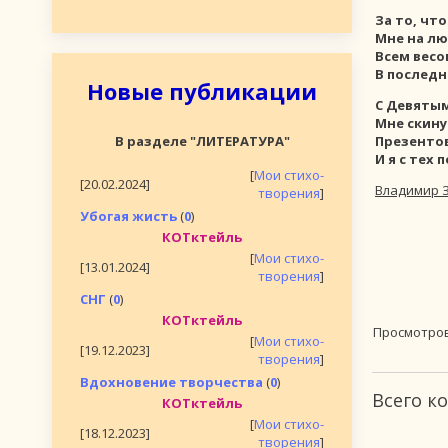
За то, чт
Мне на л
Всем весо
В последн
Новые публикации
С Девятым
Мне скину
В разделе "ЛИТЕРАТУРА"
Презентов
И я c тех 
[
Мои стихо-
[20.02.2024]
Владимир 
творения
]
Убогая жисть
(
0
)
КОТктейль
[
Мои стихо-
[13.01.2024]
творения
]
СНГ
(
0
)
КОТктейль
Просмотро
[
Мои стихо-
[19.12.2023]
творения
]
Вдохновение творчества
(
0
)
Всего к
КОТктейль
[
Мои стихо-
[18.12.2023]
творения
]