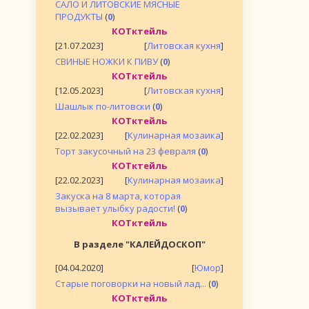
САЛО И ЛИТОВСКИЕ МЯСНЫЕ
ПРОДУКТЫ
(
0
)
КОТктейль
[21.07.2023]
[
Литовская кухня
]
СВИНЫЕ НОЖКИ К ПИВУ
(
0
)
КОТктейль
[12.05.2023]
[
Литовская кухня
]
Шашлык по-литовски
(
0
)
КОТктейль
[22.02.2023]
[
Кулинарная мозаика
]
Торт закусочный на 23 февраля
(
0
)
КОТктейль
[22.02.2023]
[
Кулинарная мозаика
]
Закуска на 8 марта, которая
вызывает улыбку радости!
(
0
)
КОТктейль
В разделе "КАЛЕЙДОСКОП"
[04.04.2020]
[
Юмор
]
Старые поговорки на новый лад...
(
0
)
КОТктейль