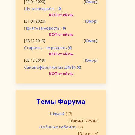
[03.04.2020]
[
Юмор
]
Шутки всерьёз...
(
0
)
КОТктейль
[31.01.2020]
[
Юмор
]
Приятная новость!
(
0
)
КОТктейль
[18.12.2019]
[
Юмор
]
Старость - не радость
(
0
)
КОТктейль
[05.12.2019]
[
Юмор
]
Самая эффективная ДИЕТА
(
0
)
КОТктейль
Темы Форума
Шяуляй
(13)
[Улицы города]
Любимые кабачки
(12)
[Обо всем]