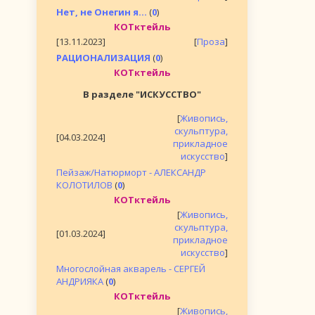
Нет, не Онегин я...
(
0
)
КОТктейль
[13.11.2023]
[
Проза
]
РАЦИОНАЛИЗАЦИЯ
(
0
)
КОТктейль
В разделе "ИСКУССТВО"
[
Живопись,
скульптура,
[04.03.2024]
прикладное
искусство
]
Пейзаж/Натюрморт - АЛЕКСАНДР
КОЛОТИЛОВ
(
0
)
КОТктейль
[
Живопись,
скульптура,
[01.03.2024]
прикладное
искусство
]
Многослойная акварель - СЕРГЕЙ
АНДРИЯКА
(
0
)
КОТктейль
[
Живопись,