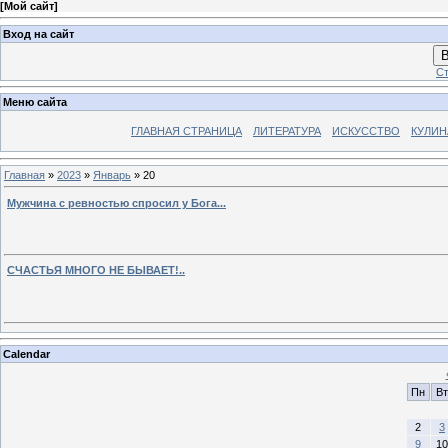
[
Мой сайт
]
Вход на сайт
В
Ст
Меню сайта
ГЛАВНАЯ СТРАНИЦА
ЛИТЕРАТУРА
ИСКУССТВО
КУЛИН
Главная
»
2023
»
Январь
»
20
Мужчина с ревностью спросил у Бога...
СЧАСТЬЯ МНОГО НЕ БЫВАЕТ!..
Calendar
Пн
Вт
2
3
9
10