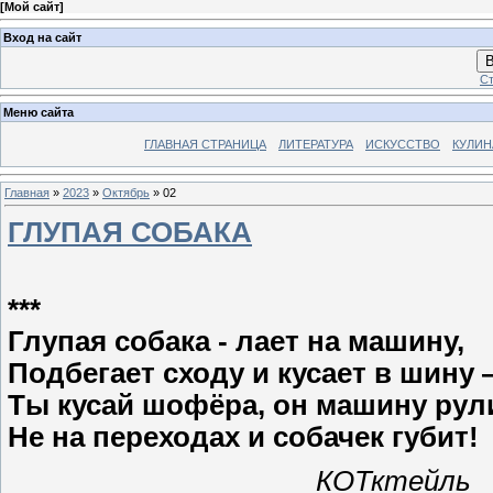
[
Мой сайт
]
Вход на сайт
В
Ст
Меню сайта
ГЛАВНАЯ СТРАНИЦА
ЛИТЕРАТУРА
ИСКУССТВО
КУЛИН
Главная
»
2023
»
Октябрь
»
02
ГЛУПАЯ СОБАКА
***
Глупая собака - лает на машину,
Подбегает сходу и кусает в шину
Ты кусай шофёра, он машину рули
Не на переходах и собачек губит!
КОТктейль