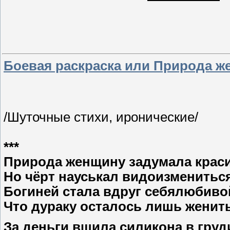
Боевая раскраска или Природа же
/Шуточные стихи, иронические/
***
Природа женщину задумала крас
Но чёрт науськал видоизмениться
Богиней стала вдруг себялюбиво
Что дураку осталось лишь женить
За деньги вшила силикона в груд