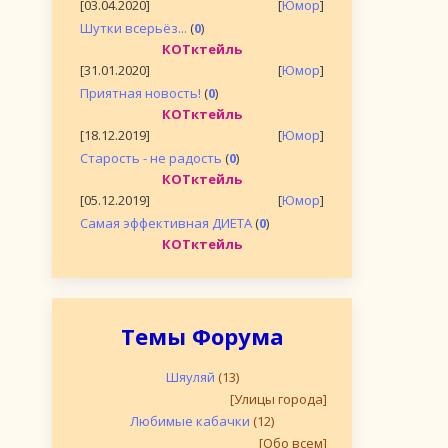
[03.04.2020]
[
Юмор
]
Шутки всерьёз...
(
0
)
КОТктейль
[31.01.2020]
[
Юмор
]
Приятная новость!
(
0
)
КОТктейль
[18.12.2019]
[
Юмор
]
Старость - не радость
(
0
)
КОТктейль
[05.12.2019]
[
Юмор
]
Самая эффективная ДИЕТА
(
0
)
КОТктейль
Темы Форума
Шяуляй
(13)
[Улицы города]
Любимые кабачки
(12)
[Обо всем]