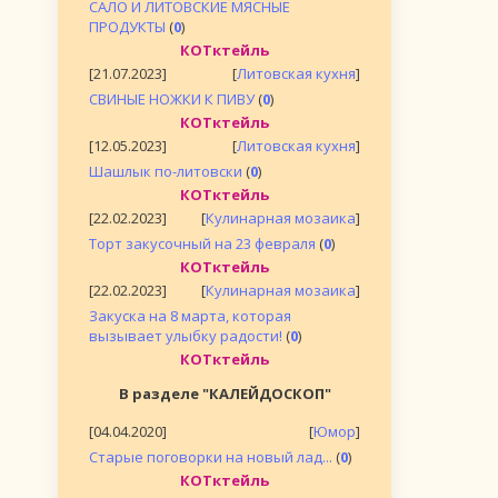
САЛО И ЛИТОВСКИЕ МЯСНЫЕ
ПРОДУКТЫ
(
0
)
КОТктейль
[21.07.2023]
[
Литовская кухня
]
СВИНЫЕ НОЖКИ К ПИВУ
(
0
)
КОТктейль
[12.05.2023]
[
Литовская кухня
]
Шашлык по-литовски
(
0
)
КОТктейль
[22.02.2023]
[
Кулинарная мозаика
]
Торт закусочный на 23 февраля
(
0
)
КОТктейль
[22.02.2023]
[
Кулинарная мозаика
]
Закуска на 8 марта, которая
вызывает улыбку радости!
(
0
)
КОТктейль
В разделе "КАЛЕЙДОСКОП"
[04.04.2020]
[
Юмор
]
Старые поговорки на новый лад...
(
0
)
КОТктейль