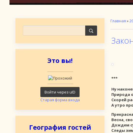
Главная
»
2
Зако
Это вы!
***
Ну наконе
Войти через uID
Природа о
Старая форма входа
Скорей ра
А утро пр
Прекрасна
Весна, св
Дождем су
География гостей
Следы зим