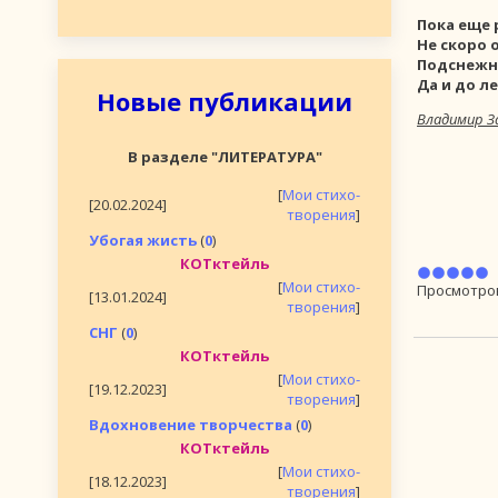
Пока еще
Не скоро 
Подснежни
Да и до л
Новые публикации
Владимир З
В разделе "ЛИТЕРАТУРА"
[
Мои стихо-
[20.02.2024]
творения
]
Убогая жисть
(
0
)
КОТктейль
[
Мои стихо-
Просмотро
[13.01.2024]
творения
]
СНГ
(
0
)
КОТктейль
[
Мои стихо-
[19.12.2023]
творения
]
Вдохновение творчества
(
0
)
КОТктейль
[
Мои стихо-
[18.12.2023]
творения
]