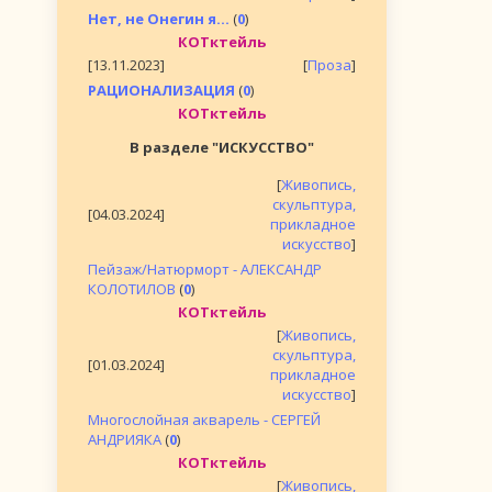
Нет, не Онегин я...
(
0
)
КОТктейль
[13.11.2023]
[
Проза
]
РАЦИОНАЛИЗАЦИЯ
(
0
)
КОТктейль
В разделе "ИСКУССТВО"
[
Живопись,
скульптура,
[04.03.2024]
прикладное
искусство
]
Пейзаж/Натюрморт - АЛЕКСАНДР
КОЛОТИЛОВ
(
0
)
КОТктейль
[
Живопись,
скульптура,
[01.03.2024]
прикладное
искусство
]
Многослойная акварель - СЕРГЕЙ
АНДРИЯКА
(
0
)
КОТктейль
[
Живопись,