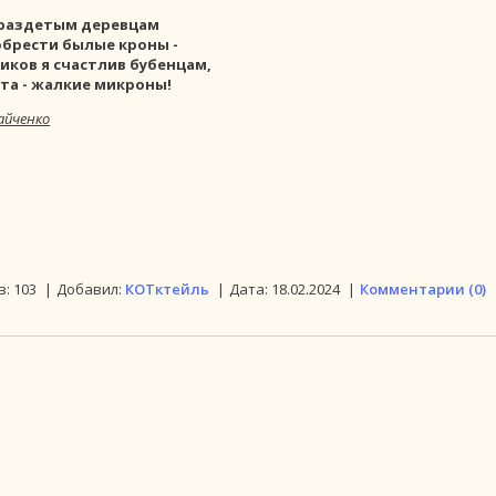
 раздетым деревцам
обрести былые кроны -
ков я счастлив бубенцам,
ета - жалкие микроны!
айченко
в:
103
|
Добавил:
КОТктейль
|
Дата:
18.02.2024
|
Комментарии (0)