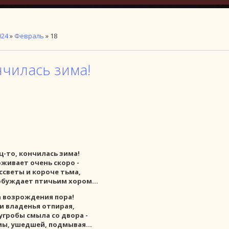
024
»
Февраль
»
18
нчилась зима!
ц-то, кончилась зима!
живает очень скоро -
ссветы и короче тьма,
обуждает птичьим хором...
 возрождения пора!
ои владенья отпирая,
гробы смыла со двора -
ы, ушедшей, подмывая...