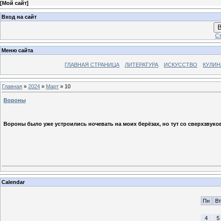
[
Мой сайт
]
Вход на сайт
В
Ст
Меню сайта
ГЛАВНАЯ СТРАНИЦА
ЛИТЕРАТУРА
ИСКУССТВО
КУЛИН
Главная
»
2024
»
Март
»
10
Вороны
Вороны было уже устроились ночевать на моих берёзах, но тут со сверхзвуков
Calendar
Пн
Вт
4
5