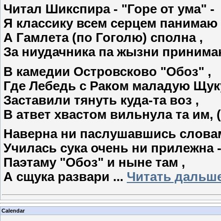
Читал Шикспира - "Горе от ума" -
Я классику всем серцем панимаю 
А Гамлета (по Гоголю) сполна ,
За ниудачника па жызни при
нимаю
В камедии Островсково "Обоз" ,
Где Лебедь с Раком маладую Щуку
Заставили тянуть куда-та воз ,
В атвет хвастом вильнула та им, (з
Наверна ни паслушавшись словам
Училась сука очень ни прилежна 
Паэтаму "Обоз" и ныне там ,
А сщука развари
...
Читать дальше
Calendar