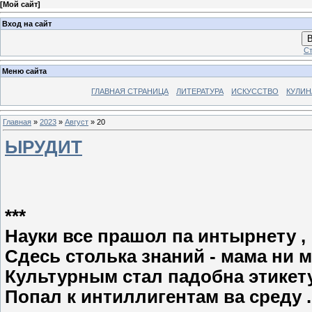
[
Мой сайт
]
Вход на сайт
В
Ст
Меню сайта
ГЛАВНАЯ СТРАНИЦА
ЛИТЕРАТУРА
ИСКУССТВО
КУЛИН
Главная
»
2023
»
Август
»
20
ЫРУДИТ
***
Науки все прашол па интырнету ,
Сдесь столька знаний - мама ни м
Культурным стал падобна этикету
Попал к интиллигентам ва среду ..