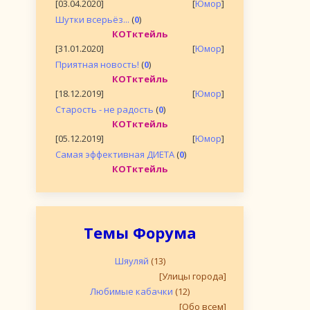
[03.04.2020]
[
Юмор
]
Шутки всерьёз...
(
0
)
КОТктейль
[31.01.2020]
[
Юмор
]
Приятная новость!
(
0
)
КОТктейль
[18.12.2019]
[
Юмор
]
Старость - не радость
(
0
)
КОТктейль
[05.12.2019]
[
Юмор
]
Самая эффективная ДИЕТА
(
0
)
КОТктейль
Темы Форума
Шяуляй
(13)
[Улицы города]
Любимые кабачки
(12)
[Обо всем]