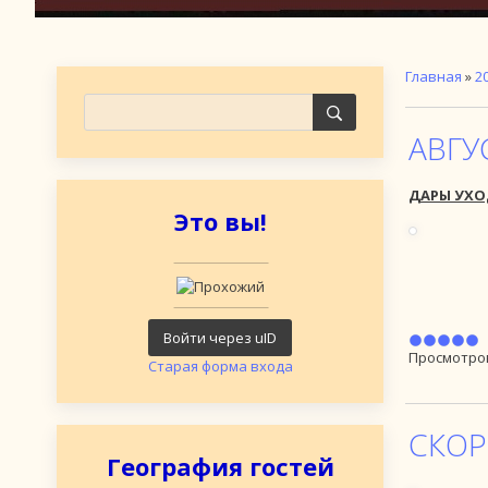
Главная
»
2
АВГУ
ДАРЫ УХО
Это вы!
Войти через uID
Просмотро
Старая форма входа
СКОР
География гостей