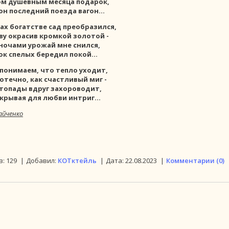
ом душевным месяца подарок,
он последний поезда вагон...
рах богатстве сад преобразился,
ву окрасив кромкой золотой -
ночами урожай мне снился,
ок спелых бередил покой...
 понимаем, что тепло уходит,
отечно, как счастливый миг -
топады вдруг захороводит,
крывая для любви интриг...
айченко
в:
129
|
Добавил:
КОТктейль
|
Дата:
22.08.2023
|
Комментарии (0)