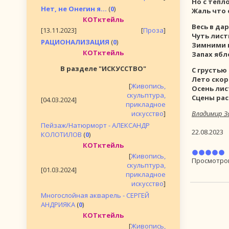
Но с тепл
Нет, не Онегин я...
(
0
)
Жаль что 
КОТктейль
Весь в да
[13.11.2023]
[
Проза
]
Чуть лист
РАЦИОНАЛИЗАЦИЯ
(
0
)
Зимними 
КОТктейль
Запах ябл
В разделе "ИСКУССТВО"
С грустью
Лето скор
[
Живопись,
Осень лис
скульптура,
Сцены рас
[04.03.2024]
прикладное
искусство
]
Владимир З
Пейзаж/Натюрморт - АЛЕКСАНДР
22.08.2023
КОЛОТИЛОВ
(
0
)
КОТктейль
[
Живопись,
Просмотро
скульптура,
[01.03.2024]
прикладное
искусство
]
Многослойная акварель - СЕРГЕЙ
АНДРИЯКА
(
0
)
КОТктейль
[
Живопись,