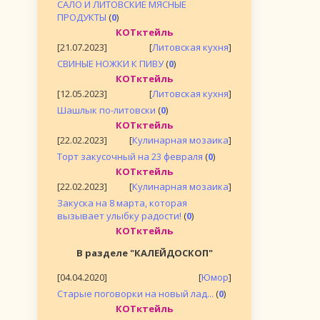
САЛО И ЛИТОВСКИЕ МЯСНЫЕ
ПРОДУКТЫ
(
0
)
КОТктейль
[21.07.2023]
[
Литовская кухня
]
СВИНЫЕ НОЖКИ К ПИВУ
(
0
)
КОТктейль
[12.05.2023]
[
Литовская кухня
]
Шашлык по-литовски
(
0
)
КОТктейль
[22.02.2023]
[
Кулинарная мозаика
]
Торт закусочный на 23 февраля
(
0
)
КОТктейль
[22.02.2023]
[
Кулинарная мозаика
]
Закуска на 8 марта, которая
вызывает улыбку радости!
(
0
)
КОТктейль
В разделе "КАЛЕЙДОСКОП"
[04.04.2020]
[
Юмор
]
Старые поговорки на новый лад...
(
0
)
КОТктейль