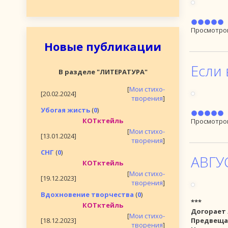
Просмотро
Новые публикации
Если 
В разделе "ЛИТЕРАТУРА"
[
Мои стихо-
[20.02.2024]
творения
]
Убогая жисть
(
0
)
КОТктейль
Просмотро
[
Мои стихо-
[13.01.2024]
творения
]
СНГ
(
0
)
АВГУ
КОТктейль
[
Мои стихо-
[19.12.2023]
творения
]
Вдохновение творчества
(
0
)
***
КОТктейль
Догорает 
[
Мои стихо-
[18.12.2023]
Предвещая
творения
]