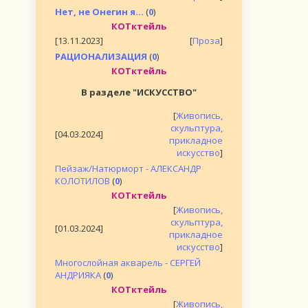
Нет, не Онегин я...
(
0
)
КОТктейль
[13.11.2023]
[
Проза
]
РАЦИОНАЛИЗАЦИЯ
(
0
)
КОТктейль
В разделе "ИСКУССТВО"
[
Живопись,
скульптура,
[04.03.2024]
прикладное
искусство
]
Пейзаж/Натюрморт - АЛЕКСАНДР
КОЛОТИЛОВ
(
0
)
КОТктейль
[
Живопись,
скульптура,
[01.03.2024]
прикладное
искусство
]
Многослойная акварель - СЕРГЕЙ
АНДРИЯКА
(
0
)
КОТктейль
[
Живопись,