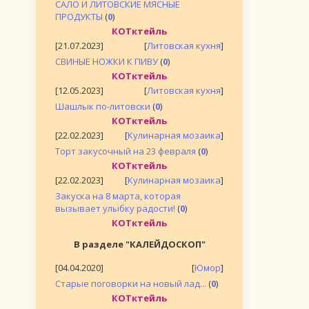
САЛО И ЛИТОВСКИЕ МЯСНЫЕ
ПРОДУКТЫ
(
0
)
КОТктейль
[21.07.2023]
[
Литовская кухня
]
СВИНЫЕ НОЖКИ К ПИВУ
(
0
)
КОТктейль
[12.05.2023]
[
Литовская кухня
]
Шашлык по-литовски
(
0
)
КОТктейль
[22.02.2023]
[
Кулинарная мозаика
]
Торт закусочный на 23 февраля
(
0
)
КОТктейль
[22.02.2023]
[
Кулинарная мозаика
]
Закуска на 8 марта, которая
вызывает улыбку радости!
(
0
)
КОТктейль
В разделе "КАЛЕЙДОСКОП"
[04.04.2020]
[
Юмор
]
Старые поговорки на новый лад...
(
0
)
КОТктейль