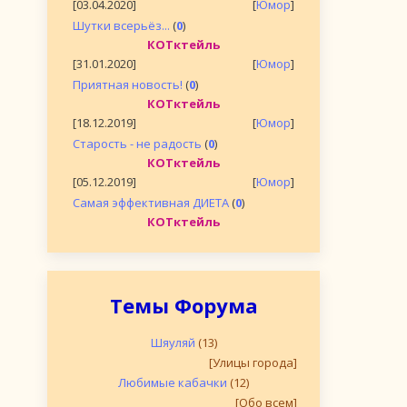
[03.04.2020]
[
Юмор
]
Шутки всерьёз...
(
0
)
КОТктейль
[31.01.2020]
[
Юмор
]
Приятная новость!
(
0
)
КОТктейль
[18.12.2019]
[
Юмор
]
Старость - не радость
(
0
)
КОТктейль
[05.12.2019]
[
Юмор
]
Самая эффективная ДИЕТА
(
0
)
КОТктейль
Темы Форума
Шяуляй
(13)
[Улицы города]
Любимые кабачки
(12)
[Обо всем]