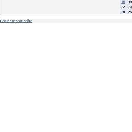
15
16
22
23
29
30
Полная версия сайта