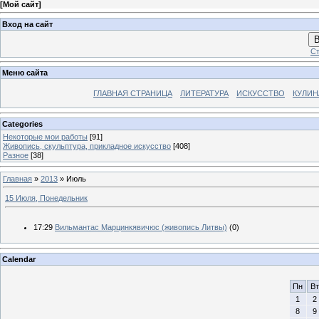
[
Мой сайт
]
Вход на сайт
В
Ст
Меню сайта
ГЛАВНАЯ СТРАНИЦА
ЛИТЕРАТУРА
ИСКУССТВО
КУЛИН
Categories
Некоторые мои работы
[91]
Живопись, скульптура, прикладное искусство
[408]
Разное
[38]
Главная
»
2013
»
Июль
15 Июля, Понедельник
17:29
Вильмантас Марцинкявичюс (живопись Литвы)
(0)
Calendar
Пн
Вт
1
2
8
9