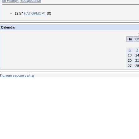
05 Ноября, Воскресенье
19:57
НАТЮРМОРТ
(0)
Calendar
Пн
Вт
6
7
13
14
20
21
27
28
Полная версия сайта