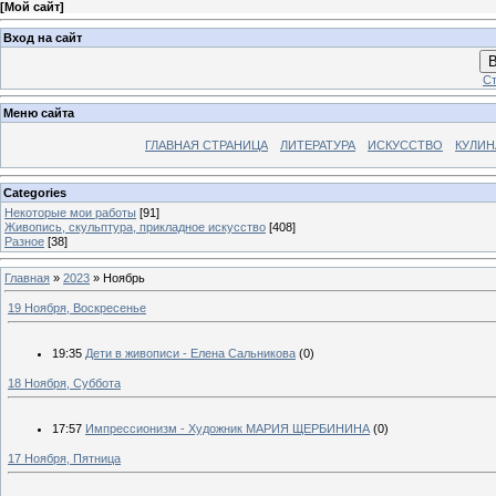
[
Мой сайт
]
Вход на сайт
В
Ст
Меню сайта
ГЛАВНАЯ СТРАНИЦА
ЛИТЕРАТУРА
ИСКУССТВО
КУЛИН
Categories
Некоторые мои работы
[91]
Живопись, скульптура, прикладное искусство
[408]
Разное
[38]
Главная
»
2023
»
Ноябрь
19 Ноября, Воскресенье
19:35
Дети в живописи - Елена Сальникова
(0)
18 Ноября, Суббота
17:57
Импрессионизм - Художник МАРИЯ ЩЕРБИНИНА
(0)
17 Ноября, Пятница