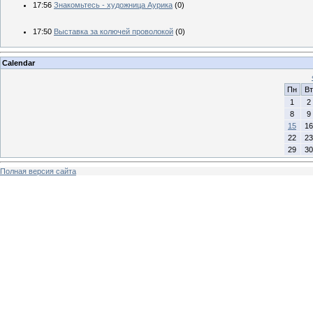
17:56
Знакомьтесь - художница Аурика
(0)
17:50
Выставка за колючей проволокой
(0)
Calendar
Пн
Вт
1
2
8
9
15
16
22
23
29
30
Полная версия сайта