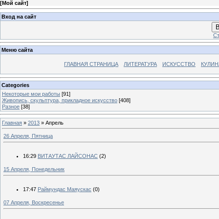
[
Мой сайт
]
Вход на сайт
В
Ст
Меню сайта
ГЛАВНАЯ СТРАНИЦА
ЛИТЕРАТУРА
ИСКУССТВО
КУЛИН
Categories
Некоторые мои работы
[91]
Живопись, скульптура, прикладное искусство
[408]
Разное
[38]
Главная
»
2013
»
Апрель
26 Апреля, Пятница
16:29
ВИТАУТАС ЛАЙСОНАС
(2)
15 Апреля, Понедельник
17:47
Раймундас Маяускас
(0)
07 Апреля, Воскресенье