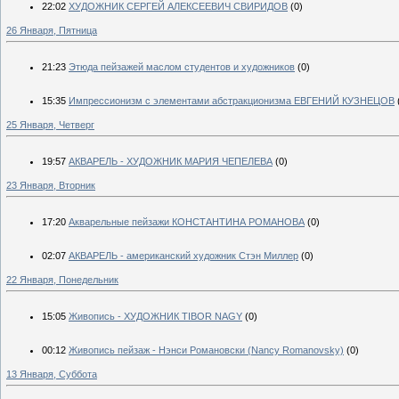
22:02
ХУДОЖНИК СЕРГЕЙ АЛЕКСЕЕВИЧ СВИРИДОВ
(0)
26 Января, Пятница
21:23
Этюда пейзажей маслом студентов и художников
(0)
15:35
Импрессионизм с элементами абстракционизма ЕВГЕНИЙ КУЗНЕЦОВ
25 Января, Четверг
19:57
АКВАРЕЛЬ - ХУДОЖНИК МАРИЯ ЧЕПЕЛЕВА
(0)
23 Января, Вторник
17:20
Акварельные пейзажи КОНСТАНТИНА РОМАНОВА
(0)
02:07
АКВАРЕЛЬ - американский художник Стэн Миллер
(0)
22 Января, Понедельник
15:05
Живопись - ХУДОЖНИК TIBOR NAGY
(0)
00:12
Живопись пейзаж - Нэнси Романовски (Nancy Romanovsky)
(0)
13 Января, Суббота