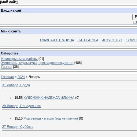
[
Мой сайт
]
Вход на сайт
В
Ст
Меню сайта
ГЛАВНАЯ СТРАНИЦА
ЛИТЕРАТУРА
ИСКУССТВО
КУЛИН
Categories
Некоторые мои работы
[91]
Живопись, скульптура, прикладное искусство
[408]
Разное
[38]
Главная
»
2024
»
Январь
31 Января, Среда
19:58
ХУДОЖНИК НАДЕЖДА ИЛЬИНА
(0)
29 Января, Понедельник
15:16
Мои этюды - масло (год не помню)
(0)
27 Января, Суббота