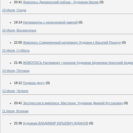
20:41
Живопись Деревенский пейзаж - Художник Малов
(0)
19 Июля, Среда
19:14
Натюрморты с керосиновой лампой
(0)
16 Июля, Воскресенье
22:55
Живопись Современный натюрморт Художни к Василий Пешкун
(0)
15 Июля, Суббота
21:45
ЖИВОПИСЬ Натюрморт / реализм Художник Шумилкин Анатолий Андрее
14 Июля, Пятница
18:12
Подарок другу
(0)
13 Июля, Четверг
20:41
Экспрессия в живописи. Мастихин. Художник Дмирий Кустанович
(0)
11 Июля, Вторник
22:36
Художник ВЛАДИМИР ЮРЬЕВИЧ ЖДАНОВ
(0)