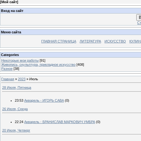
[
Мой сайт
]
Вход на сайт
В
Ст
Меню сайта
ГЛАВНАЯ СТРАНИЦА
ЛИТЕРАТУРА
ИСКУССТВО
КУЛИН
Categories
Некоторые мои работы
[91]
Живопись, скульптура, прикладное искусство
[408]
Разное
[38]
Главная
»
2023
»
Июль
28 Июля, Пятница
23:53
Акварель - ИГОРЬ САВА
(0)
26 Июля, Среда
22:24
Акварель - БРАНИСЛАВ МАРКОВИЧ УМБРА
(0)
20 Июля, Четверг