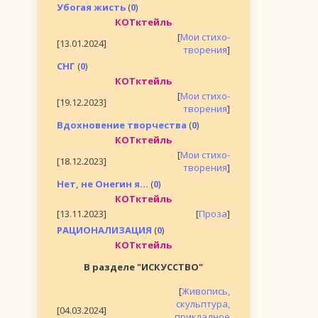
Убогая жисть
(
0
)
КОТктейль
[
Мои стихо-
[13.01.2024]
творения
]
СНГ
(
0
)
КОТктейль
[
Мои стихо-
[19.12.2023]
творения
]
Вдохновение творчества
(
0
)
КОТктейль
[
Мои стихо-
[18.12.2023]
творения
]
Нет, не Онегин я...
(
0
)
КОТктейль
[13.11.2023]
[
Проза
]
РАЦИОНАЛИЗАЦИЯ
(
0
)
КОТктейль
В разделе "ИСКУССТВО"
[
Живопись,
скульптура,
[04.03.2024]
прикладное