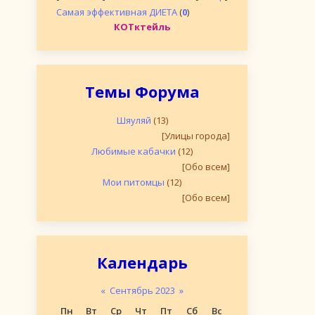
Самая эффективная ДИЕТА
(
0
)
КОТктейль
Темы Форума
Шяуляй
(13)
[Улицы города]
Любимые кабачки
(12)
[Обо всем]
Мои питомцы
(12)
[Обо всем]
Календарь
«
Сентябрь 2023
»
Пн
Вт
Ср
Чт
Пт
Сб
Вс