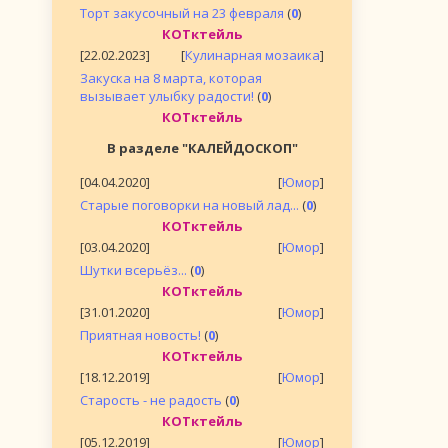
Торт закусочный на 23 февраля
(
0
)
КОТктейль
[22.02.2023]
[
Кулинарная мозаика
]
Закуска на 8 марта, которая
вызывает улыбку радости!
(
0
)
КОТктейль
В разделе "КАЛЕЙДОСКОП"
[04.04.2020]
[
Юмор
]
Старые поговорки на новый лад...
(
0
)
КОТктейль
[03.04.2020]
[
Юмор
]
Шутки всерьёз...
(
0
)
КОТктейль
[31.01.2020]
[
Юмор
]
Приятная новость!
(
0
)
КОТктейль
[18.12.2019]
[
Юмор
]
Старость - не радость
(
0
)
КОТктейль
[05.12.2019]
[
Юмор
]