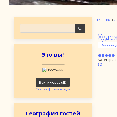
Главная
»
2
Худо
...
Читать 
Это вы!
Категория:
(0)
Войти через uID
Старая форма входа
География гостей