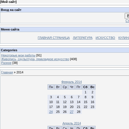
[
Мой сайт
]
Вход на сайт
В
Ст
Меню сайта
ГЛАВНАЯ СТРАНИЦА
ЛИТЕРАТУРА
ИСКУССТВО
КУЛИН
Categories
Некоторые мои работы
[91]
Живопись, скульптура, прикладное искусство
[408]
Разное
[38]
Главная
»
2014
Февраль 2014
Пн
Вт
Ср
Чт
Пт
Сб
Вс
1
2
3
4
5
6
7
8
9
10
11
12
13
14
15
16
17
18
19
20
21
22
23
24
25
26
27
28
Апрель 2014
Пн
Вт
Ср
Чт
Пт
Сб
Вс