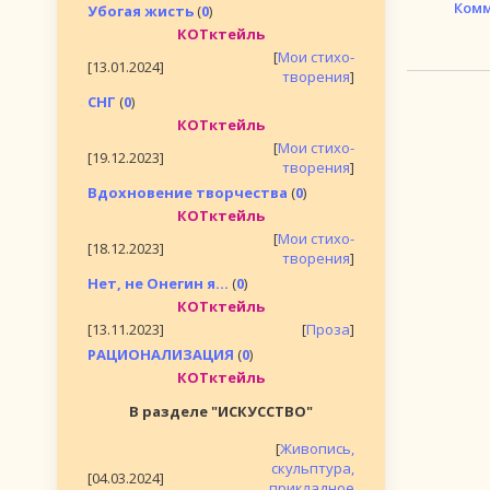
Комм
Убогая жисть
(
0
)
КОТктейль
[
Мои стихо-
[13.01.2024]
творения
]
СНГ
(
0
)
КОТктейль
[
Мои стихо-
[19.12.2023]
творения
]
Вдохновение творчества
(
0
)
КОТктейль
[
Мои стихо-
[18.12.2023]
творения
]
Нет, не Онегин я...
(
0
)
КОТктейль
[13.11.2023]
[
Проза
]
РАЦИОНАЛИЗАЦИЯ
(
0
)
КОТктейль
В разделе "ИСКУССТВО"
[
Живопись,
скульптура,
[04.03.2024]
прикладное