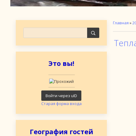
Главная
»
2
Тепл
Это вы!
Войти через uID
Старая форма входа
География гостей