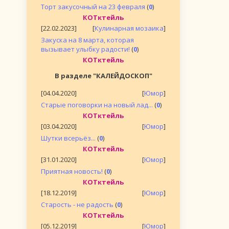
Торт закусочный на 23 февраля
(
0
)
КОТктейль
[22.02.2023]
[
Кулинарная мозаика
]
Закуска на 8 марта, которая
вызывает улыбку радости!
(
0
)
КОТктейль
В разделе "КАЛЕЙДОСКОП"
[04.04.2020]
[
Юмор
]
Старые поговорки на новый лад...
(
0
)
КОТктейль
[03.04.2020]
[
Юмор
]
Шутки всерьёз...
(
0
)
КОТктейль
[31.01.2020]
[
Юмор
]
Приятная новость!
(
0
)
КОТктейль
[18.12.2019]
[
Юмор
]
Старость - не радость
(
0
)
КОТктейль
[05.12.2019]
[
Юмор
]