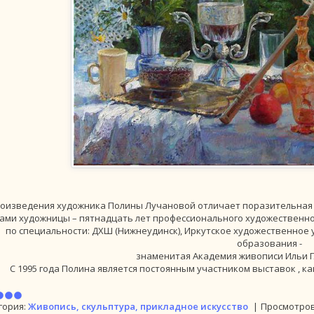
оизведения художника Полины Лучановой отличает поразительная ле
ами художницы – пятнадцать лет профессионального художественно
по специальности: ДХШ (Нижнеудинск), Иркутское художественное у
образования -
знаменитая Академия живописи Ильи Г
С 1995 года Полина является постоянным участником выставок , как
гория:
Живопись, скульптура, прикладное искусство
|
Просмотров