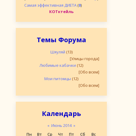
Самая эффективная ДИЕТА
(
0
)
КОТктейль
Темы Форума
Шяуляй
(13)
[Улицы города]
Любимые кабачки
(12)
[Обо всем]
Мои питомцы
(12)
[Обо всем]
Календарь
«
Июнь 2014
»
Пн
Вт
Ср
Чт
Пт
Сб
Вс