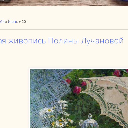
014
»
Июнь
»
20
ая живопись Полины Лучановой