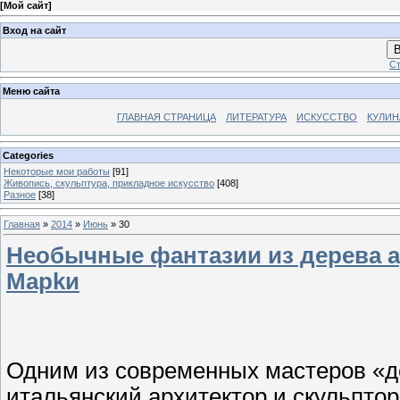
[
Мой сайт
]
Вход на сайт
В
Ст
Меню сайта
ГЛАВНАЯ СТРАНИЦА
ЛИТЕРАТУРА
ИСКУССТВО
КУЛИН
Categories
Некоторые мои работы
[91]
Живопись, скульптура, прикладное искусство
[408]
Разное
[38]
Главная
»
2014
»
Июнь
»
30
Необычные фантазии из дерева а
Марkи
Одним из современных мастеров «д
итальянский архитектор и скульпто