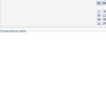
Пн
Вт
5
6
12
13
19
20
26
27
Полная версия сайта