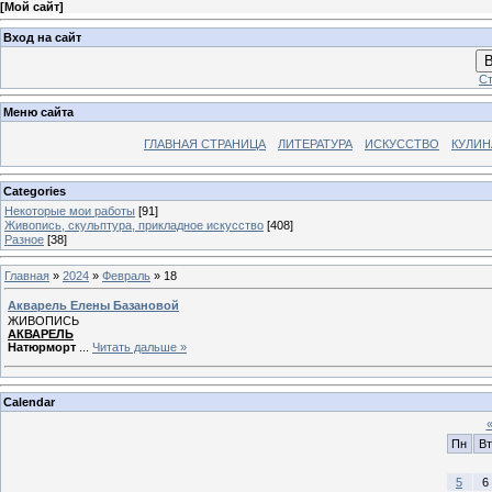
[
Мой сайт
]
Вход на сайт
В
Ст
Меню сайта
ГЛАВНАЯ СТРАНИЦА
ЛИТЕРАТУРА
ИСКУССТВО
КУЛИН
Categories
Некоторые мои работы
[91]
Живопись, скульптура, прикладное искусство
[408]
Разное
[38]
Главная
»
2024
»
Февраль
»
18
Акварель Елены Базановой
ЖИВОПИСЬ
АКВАРЕЛЬ
Натюрморт
...
Читать дальше »
Calendar
Пн
Вт
5
6